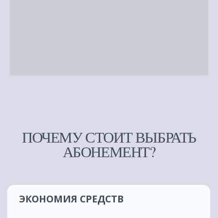
г. Барнаул, пер. Геблера, 31
ул. В. Т. Христенко, 8
Ежедневно с 10:00 до 21:00
КАТАЛОГ
МЕНЮ
Флоатинг
О нас
Массаж
Акции
Корпоративным
Подарочные
клиентам
сертификаты
Абонементы
Вакансии
СПА-комплексы
Противопоказания
Оплата и доставка
Все услуги
Блог
Сервис "Подели"
КОНТАКТЫ