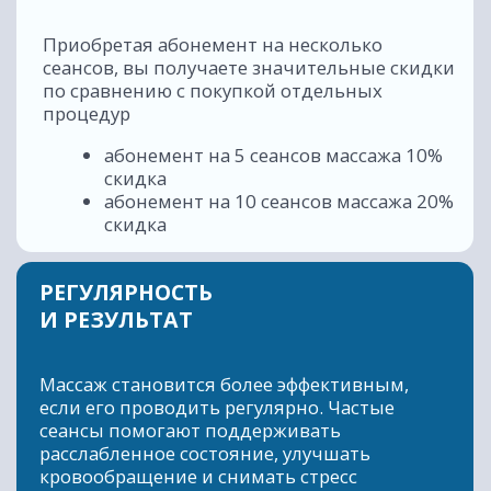
+7 (3852) 717-120
FLOAT.BRN@YANDEX.RU
ИП. ТОЛСТОВА А.С
ИНН 222179221733
ОГРНИП 320222500081565
Политика конфиденциальности
Публичная оферта
*Meta (Meta Platforms) - запрещенная
в РФ организация
Разработка сайта