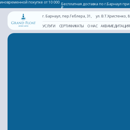
диновременной покупке от 10 000
Бесплатная доставка по г.Барнаул при единов
₽
г. Барнаул, пер.Геблера, 31,
ул. В.Т.Христенко, 8
УСЛУГИ
СЕРТИФИКАТЫ
О НАС
АКВАМЕДИТАЦИЯ
КОРПО