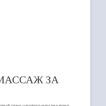
АЖ ЗА
асового массажа всего
ТG