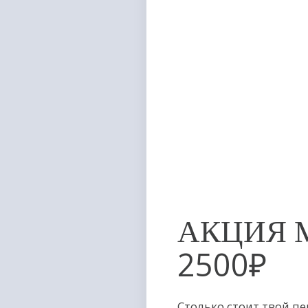
АКЦИЯ МАСС
2500
₽
Столько стоит твой первый сеанс ч
тела! Записывайся скорее!
ПОДРОБНЕЕ В MAX
ПОДРОБНЕЕ В 