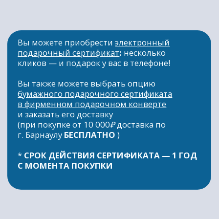
FLOAT.BRN@YANDEX.RU
ИП. ТОЛСТОВА А.С
ИНН 222179221733
ОГРНИП 320222500081565
Политика конфиденциальности
Публичная оферта
*Meta (Meta Platforms) - запрещенная
в РФ организация
Разработка сайта