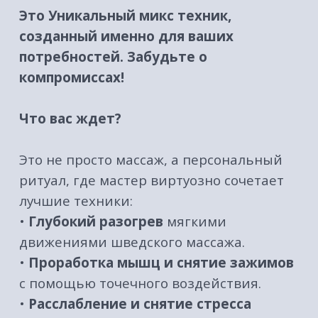
•
Энергетический подъем
от техник
лимфодренажа.
Мастер подберет идеальный коктейль
из методик именно для вас: чтобы снять
напряжение после офиса, успокоить
ноющую спину или подарить коже
упругость и сияние.
Почему именно комбинированный
массаж?
•
Решает несколько задач сразу:
Глубокое расслабление + оздоровление +
косметический эффект.
•
Индивидуальный подход:
Процедура
адаптируется под ваши запросы здесь и
сейчас.
•
Не надоедает:
Каждый сеанс уникален
и полон приятных сюрпризов для тела.