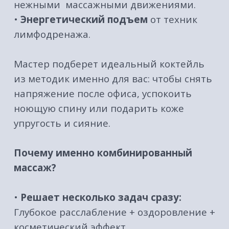
•
Высокая эффективность:
Сочетание
техник дает более быстрый и
выраженный результат.
Почему это нужно делать регулярно?
Здоровье тела и нервной системы — это
не разовый поход в салон, а система
заботы о себе. Регулярные сеансы
комбинированного массажа — это:
•
Стойкое избавление от хронических
болей
в теле.
•
Укрепление иммунитета
и улучшение
работы лимфатической системы.
•
Управление стрессом:
вы учите свое
тело быть в состоянии покоя.
•
Долгосрочный anti-age эффект
для
мышц и кожи.
Как часто?
Для ощутимого и
долговременного результата мы