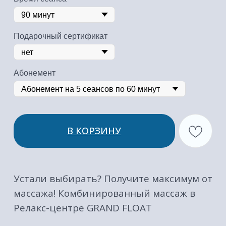
Устали выбирать? Получите максимум от
массажа! Комбинированный массаж в
Релакс-центре GRAND FLOAT
Это Уникальный микс техник,
созданный именно для ваших
потребностей. Забудьте о
компромиссах!
Что вас ждет?
Это не просто массаж, а персональный
ритуал, где мастер виртуозно сочетает
лучшие техники:
•
Глубокий разогрев
мягкими
движениями шведского массажа.
•
Проработка мышц и снятие зажимов
с помощью точечного воздействия.
•
Расслабление и снятие стресса
нежными массажными движениями.