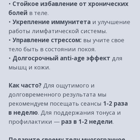
бумажного подарочного сертификата
в фирменном подарочном конверте
и заказать его доставку
(при покупке от 10 000₽ доставка по
г. Барнаулу
БЕСПЛАТНО
)
‌*
СРОК ДЕЙСТВИЯ СЕРТИФИКАТА — 1 ГОД
С МОМЕНТА ПОКУПКИ
GRAND FLOAT
релакс-центр в Барнауле
г. Барнаул, пер. Геблера, 31
ул. В. Т. Христенко, 8
Ежедневно с 10:00 до 21:00