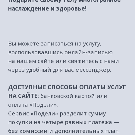
КАТАЛОГ
МЕНЮ
Флоатинг
О нас
Массаж
Акции
Корпоративным
Подарочные
клиентам
сертификаты
Абонементы
Вакансии
СПА-комплексы
Противопоказания
Все услуги
Оплата и доставка
Блог
Сервис "Подели"
КОНТАКТЫ
+7 (3852) 717-120