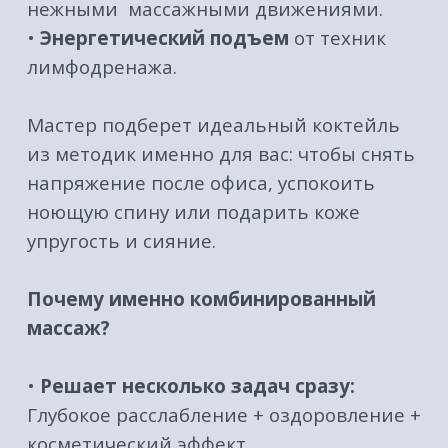
•
Высокая эффективность:
Сочетание
техник дает более быстрый и
выраженный результат.
Почему это нужно делать регулярно?
Здоровье тела и нервной системы — это
не разовый поход в салон, а система
заботы о себе. Регулярные сеансы
комбинированного массажа — это:
•
Стойкое избавление от хронических
болей
в теле.
•
Укрепление иммунитета
и улучшение
работы лимфатической системы.
•
Управление стрессом:
вы учите свое
тело быть в состоянии покоя.
•
Долгосрочный anti-age эффект
для
мышц и кожи.
Как часто?
Для ощутимого и
долговременного результата мы