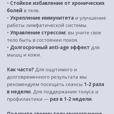
бумажного подарочного сертификата
в фирменном подарочном конверте
и заказать его доставку
(при покупке от 10 000₽ доставка по
г. Барнаулу
БЕСПЛАТНО
)
‌*
СРОК ДЕЙСТВИЯ СЕРТИФИКАТА — 1 ГОД
С МОМЕНТА ПОКУПКИ
GRAND FLOAT
релакс-центр в Барнауле
г. Барнаул, пер. Геблера, 31
ул. В. Т. Христенко, 8
Ежедневно с 10:00 до 21:00