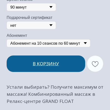
Устали выбирать? Получите максимум от
массажа! Комбинированный массаж в
Релакс-центре GRAND FLOAT
Это Уникальный микс техник,
созданный именно для ваших
потребностей. Забудьте о
компромиссах!
Что вас ждет?
Это не просто массаж, а персональный
ритуал, где мастер виртуозно сочетает
лучшие техники:
•
Глубокий разогрев
мягкими
движениями шведского массажа.
•
Проработка мышц и снятие зажимов
с помощью точечного воздействия.
•
Расслабление и снятие стресса
нежными массажными движениями.