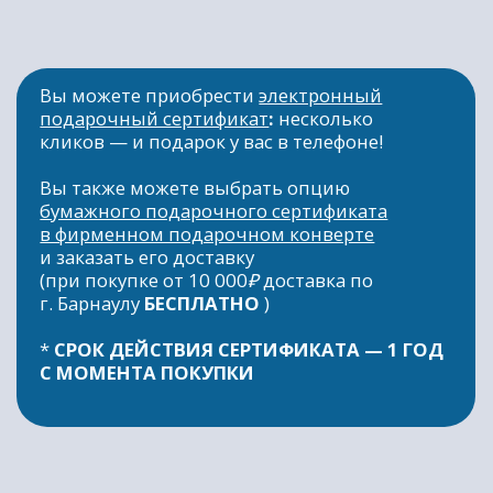
FLOAT.BRN@YANDEX.RU
ИП. ТОЛСТОВА А.С
ИНН 222179221733
ОГРНИП 320222500081565
Политика конфиденциальности
Публичная оферта
*Meta (Meta Platforms) - запрещенная
в РФ организация
Разработка сайта