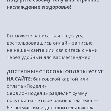
КАТАЛОГ
МЕНЮ
Флоатинг
О нас
Массаж
Акции
Корпоративным
Подарочные
клиентам
сертификаты
Абонементы
Вакансии
СПА-комплексы
Противопоказания
Все услуги
Оплата и доставка
Блог
Сервис "Подели"
КОНТАКТЫ
+7 (3852) 717-120