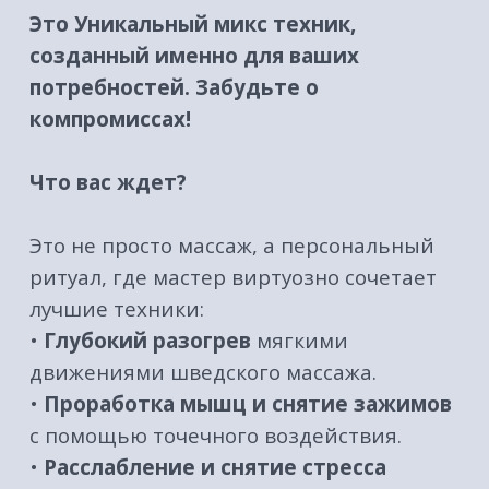
•
Энергетический подъем
от техник
лимфодренажа.
Мастер подберет идеальный коктейль
из методик именно для вас: чтобы снять
напряжение после офиса, успокоить
ноющую спину или подарить коже
упругость и сияние.
Почему именно комбинированный
массаж?
•
Решает несколько задач сразу:
Глубокое расслабление + оздоровление +
косметический эффект.
•
Индивидуальный подход:
Процедура
адаптируется под ваши запросы здесь и
сейчас.
•
Не надоедает:
Каждый сеанс уникален
и полон приятных сюрпризов для тела.