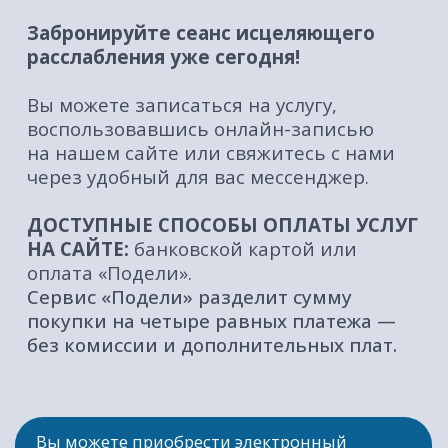
Флоатинг
О нас
Массаж
Акции
Корпоративным
Подарочные
клиентам
сертификаты
Абонементы
Вакансии
СПА-комплексы
Противопоказания
Все услуги
Оплата и доставка
Блог
Сервис "Подели"
КОНТАКТЫ
+7 (3852) 717-120
FLOAT.BRN@YANDEX.RU