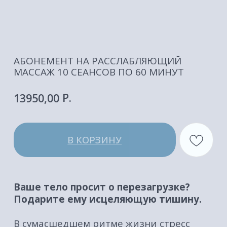
P.
13950,00
В КОРЗИНУ
Ваше тело просит о перезагрузке?
Подарите ему исцеляющую тишину.
В сумасшедшем ритме жизни стресс
копится в мышцах, отзываясь
напряжением в шее, ноющей спиной и
бессонными ночами. Пора остановиться
и восстановить силы там, где о вашем
благополучии позаботятся с
профессиональной заботой.
Сеанс расслабляющего массажа — это не
просто приятная процедура, это
ваш
личный вклад в здоровье и
долголетие.
•
Глубокое расслабление:
Специальные