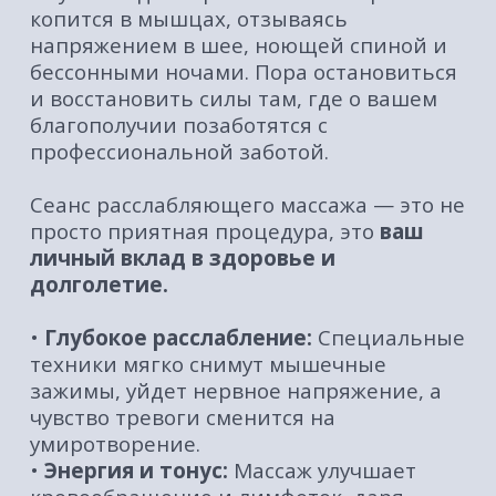
техники мягко снимут мышечные
зажимы, уйдет нервное напряжение, а
чувство тревоги сменится на
умиротворение.
•
Энергия и тонус:
Массаж улучшает
кровообращение и лимфоток, даря
заряд бодрости и помогая телу
проснуться. Вы почувствуете
невероятную легкость во всем теле!
•
Здоровый сон:
Процедура
нормализует работу нервной системы,
что является лучшим природным
средством от бессонницы. После сеанса
вы будете спать как младенец.
•
Красота и молодость:
Улучшение
циркуляции крови дарит коже здоровый
цвет, упругость и сияние. Это
природный anti-age для всего тела!
•
Забота об иммунитете:
Расслабление
и снятие стресса — ключевой фактор в
укреплении защитных сил организма.
Почему клиенты выбирают нас?
•
Мастера с волшебными руками:
наши