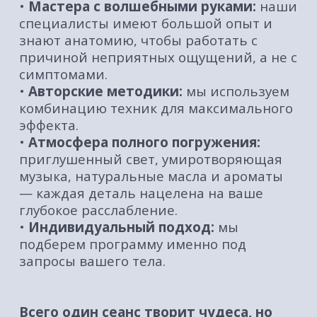
снижает уровень кортизола, дарит
спокойствие и ясность ума.
•
Улучшает кровообращение и
лимфоток:
помогает телу очищаться от
токсинов и насыщает клетки
кислородом.
•
Укрепляет иммунитет:
улучшенная
циркуляция крови помогает организму
эффективнее бороться с вирусами.
•
Избавляет от мышечных зажимов:
предотвращает развитие
остеохондроза, головных болей и
скованности.
•
Дарит глубокий сон:
что напрямую
влияет на процессы восстановления и
молодости.
Как часто это нужно делать?
Для стойкого оздоровительного эффекта
и активного долголетия мы
рекомендуем:
•
1-2 раза в месяц
— для поддержания
тонуса, борьбы со стрессом и
профилактики проблем со здоровьем.