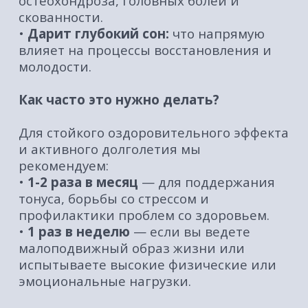
г. Барнаулу
БЕСПЛАТНО
)
‌*
СРОК ДЕЙСТВИЯ СЕРТИФИКАТА — 1 ГОД
С МОМЕНТА ПОКУПКИ
GRAND FLOAT
релакс-центр в Барнауле
г. Барнаул, пер. Геблера, 31
ул. В. Т. Христенко, 8
Ежедневно с 10:00 до 21:00
КАТАЛОГ
МЕНЮ