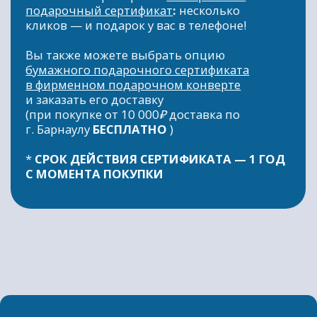
ИП. ТОЛСТОВА А.С
ИНН 222179221733
ОГРНИП 320222500081565
Политика конфиденциальности
Публичная оферта
*Meta (Meta Platforms) - запрещенная
в РФ организация
Разработка сайта