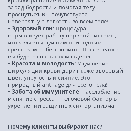
специалисты имеют большой опыт и
знают анатомию, чтобы работать с
причиной неприятных ощущений, а не с
симптомами.
•
Авторские методики:
мы используем
комбинацию техник для максимального
эффекта.
•
Атмосфера полного погружения:
приглушенный свет, умиротворяющая
музыка, натуральные масла и ароматы
— каждая деталь нацелена на ваше
глубокое расслабление.
•
Индивидуальный подход:
мы
подберем программу именно под
запросы вашего тела.
Всего один сеанс творит чудеса, но
истинная магия раскрывается при
системном подходе. Регулярный
массаж — это профилактика болезней
и инвестиция в ваше будущее без
боли.
•
Снимает хронический стресс: